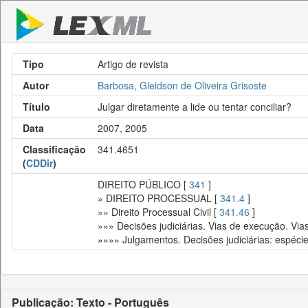
Tipo
Artigo de revista
Autor
Barbosa, Gleidson de Oliveira Grisoste
Título
Julgar diretamente a lide ou tentar conciliar?
Data
2007, 2005
Classificação
341.4651
(
CDDir
)
DIREITO PÚBLICO [
341
]
» DIREITO PROCESSUAL [
341.4
]
»» Direito Processual Civil [
341.46
]
»»» Decisões judiciárias. Vias de execução. Via
»»»» Julgamentos. Decisões judiciárias: espéci
Publicação: Texto - Português