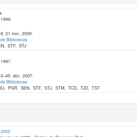
x
 1999.
9, 21 nov., 2005.
 de Bibliotecas
EN
,
STF
,
STJ
 1997.
43–45, abr., 2007.
 de Bibliotecas
JU
,
PGR
,
SEN
,
STF
,
STJ
,
STM
,
TCD
,
TJD
,
TST
e 2002