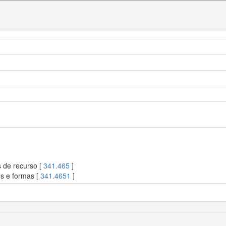
s de recurso [
341.465
]
es e formas [
341.4651
]