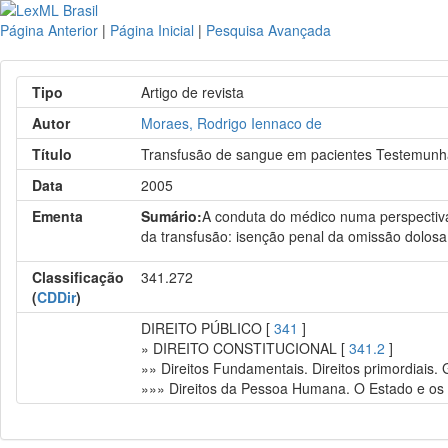
Página Anterior
|
Página Inicial
|
Pesquisa Avançada
Tipo
Artigo de revista
Autor
Moraes, Rodrigo Iennaco de
Título
Transfusão de sangue em pacientes Testemunh
Data
2005
Ementa
Sumário:
A conduta do médico numa perspectiva 
da transfusão: isenção penal da omissão dolosa
Classificação
341.272
(
CDDir
)
DIREITO PÚBLICO [
341
]
» DIREITO CONSTITUCIONAL [
341.2
]
»» Direitos Fundamentais. Direitos primordiais.
»»» Direitos da Pessoa Humana. O Estado e os i