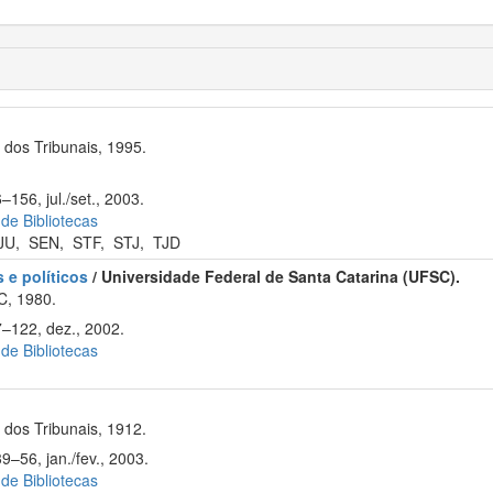
dos Tribunais, 1995.
–156, jul./set., 2003.
 de Bibliotecas
JU
,
SEN
,
STF
,
STJ
,
TJD
 e políticos
/ Universidade Federal de Santa Catarina (UFSC).
C, 1980.
7–122, dez., 2002.
 de Bibliotecas
dos Tribunais, 1912.
9–56, jan./fev., 2003.
 de Bibliotecas