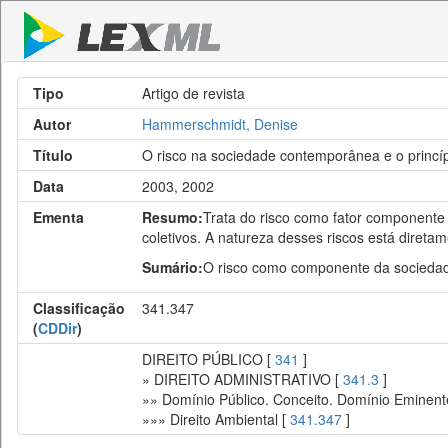
Tipo
Artigo de revista
Autor
Hammerschmidt, Denise
Título
O risco na sociedade contemporânea e o princíp
Data
2003, 2002
Ementa
Resumo:
Trata do risco como fator componente 
coletivos. A natureza desses riscos está direta
Sumário:
O risco como componente da sociedade
Classificação
341.347
(
CDDir
)
DIREITO PÚBLICO [
341
]
» DIREITO ADMINISTRATIVO [
341.3
]
»» Domínio Público. Conceito. Domínio Eminent
»»» Direito Ambiental [
341.347
]