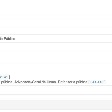
io Público
41.41
]
a pública. Advocacia-Geral da União. Defensoria pública [
341.413
]