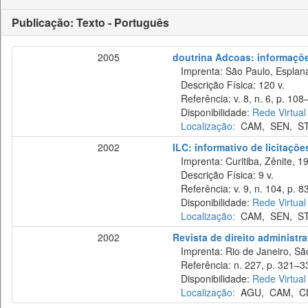
Publicação: Texto - Português
2005
doutrina Adcoas: informaçõe
Imprenta: São Paulo, Esplan
Descrição Física: 120 v.
Referência: v. 8, n. 6, p. 108–
Disponibilidade:
Rede Virtual
Localização:
CAM
,
SEN
,
S
2002
ILC: informativo de licitaçõe
Imprenta: Curitiba, Zênite, 1
Descrição Física: 9 v.
Referência: v. 9, n. 104, p. 8
Disponibilidade:
Rede Virtual
Localização:
CAM
,
SEN
,
S
2002
Revista de direito administr
Imprenta: Rio de Janeiro, São
Referência: n. 227, p. 321–33
Disponibilidade:
Rede Virtual
Localização:
AGU
,
CAM
,
C