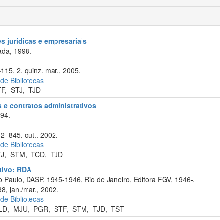
s jurídicas e empresariais
ada, 1998.
115, 2. quinz. mar., 2005.
 de Bibliotecas
TF
,
STJ
,
TJD
s e contratos administrativos
994.
32–845, out., 2002.
 de Bibliotecas
TJ
,
STM
,
TCD
,
TJD
ativo: RDA
 Paulo, DASP, 1945-1946, Rio de Janeiro, Editora FGV, 1946-.
8, jan./mar., 2002.
 de Bibliotecas
LD
,
MJU
,
PGR
,
STF
,
STM
,
TJD
,
TST