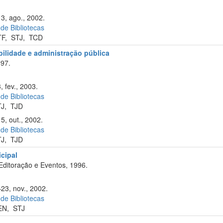
13, ago., 2002.
 de Bibliotecas
TF
,
STJ
,
TCD
abilidade e administração pública
97.
, fev., 2003.
 de Bibliotecas
TJ
,
TJD
5, out., 2002.
 de Bibliotecas
TJ
,
TJD
cipal
Editoração e Eventos, 1996.
–23, nov., 2002.
 de Bibliotecas
EN
,
STJ