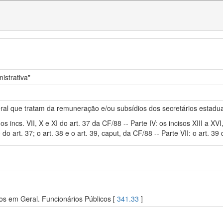
istrativa"
eral que tratam da remuneração e/ou subsídios dos secretários estadua
: os incs. VII, X e XI do art. 37 da CF/88 -- Parte IV: os incisos XIII a X
 do art. 37; o art. 38 e o art. 39, caput, da CF/88 -- Parte VII: o art. 3
os em Geral. Funcionários Públicos [
341.33
]