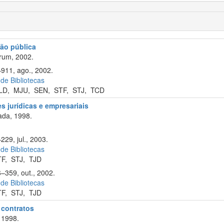
ão pública
rum, 2002.
–911, ago., 2002.
 de Bibliotecas
LD
,
MJU
,
SEN
,
STF
,
STJ
,
TCD
s jurídicas e empresariais
ada, 1998.
229, jul., 2003.
 de Bibliotecas
TF
,
STJ
,
TJD
6–359, out., 2002.
 de Bibliotecas
TF
,
STJ
,
TJD
e contratos
 1998.