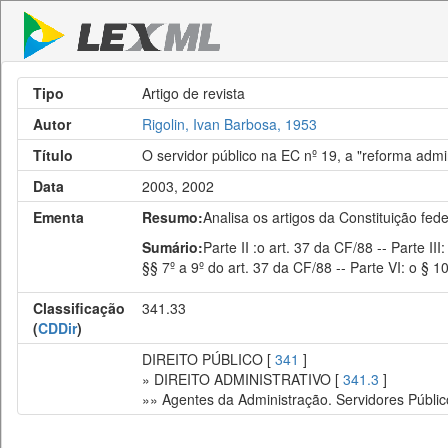
Tipo
Artigo de revista
Autor
Rigolin, Ivan Barbosa, 1953
Título
O servidor público na EC nº 19, a "reforma admin
Data
2003, 2002
Ementa
Resumo:
Analisa os artigos da Constituição fed
Sumário:
Parte II :o art. 37 da CF/88 -- Parte III
§§ 7º a 9º do art. 37 da CF/88 -- Parte VI: o § 10
Classificação
341.33
(
CDDir
)
DIREITO PÚBLICO [
341
]
» DIREITO ADMINISTRATIVO [
341.3
]
»» Agentes da Administração. Servidores Públic