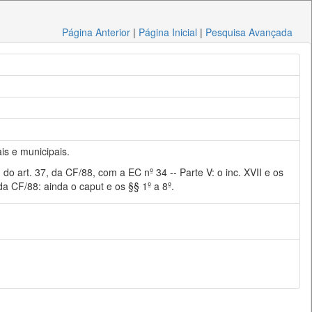
Página Anterior
|
Página Inicial
|
Pesquisa Avançada
is e municipais.
VI, do art. 37, da CF/88, com a EC nº 34 -- Parte V: o inc. XVII e os
9 da CF/88: ainda o caput e os §§ 1º a 8º.