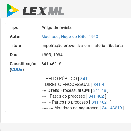
Tipo
Artigo de revista
Autor
Machado, Hugo de Brito, 1940
Título
Impetração preventiva em matéria tributária
Data
1995, 1994
Classificação
341.46219
(
CDDir
)
DIREITO PÚBLICO [
341
]
» DIREITO PROCESSUAL [
341.4
]
»» Direito Processual Civil [
341.46
]
»»» Fases do processo [
341.462
]
»»»» Partes no processo [
341.4621
]
»»»»» Mandado de segurança [
341.46219
]