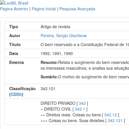
Página Anterior
|
Página Inicial
|
Pesquisa Avançada
Tipo
Artigo de revista
Autor
Pereira, Sergio Gischkow
Título
O bem reservado e a Constituição Federal de 1
Data
1992, 1991, 1990
Ementa
Resumo:
Relata o surgimento do bem reservado,
os interesses masculinos, e analisa sua situação
Sumário:
O motivo do surgimento do bem reserv
Classificação
342.121
(
CDDir
)
DIREITO PRIVADO [
342
]
» DIREITO CIVIL [
342.1
]
»» Direitos reais. Coisas ou bens [
342.12
]
»»» Coisas ou bens. Suas divisões [
342.121
]