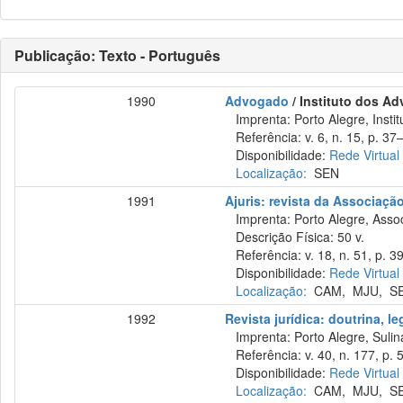
Publicação: Texto - Português
1990
Advogado
/ Instituto dos A
Imprenta: Porto Alegre, Insti
Referência: v. 6, n. 15, p. 37–
Disponibilidade:
Rede Virtual
Localização:
SEN
1991
Ajuris: revista da Associaçã
Imprenta: Porto Alegre, Assoc
Descrição Física: 50 v.
Referência: v. 18, n. 51, p. 3
Disponibilidade:
Rede Virtual
Localização:
CAM
,
MJU
,
S
1992
Revista jurídica: doutrina, l
Imprenta: Porto Alegre, Sulina
Referência: v. 40, n. 177, p. 5
Disponibilidade:
Rede Virtual
Localização:
CAM
,
MJU
,
S