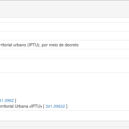
ritorial urbano (IPTU), por meio de decreto
41.3962
]
rritorial Urbana ﴾IPTU﴿ [
341.39622
]