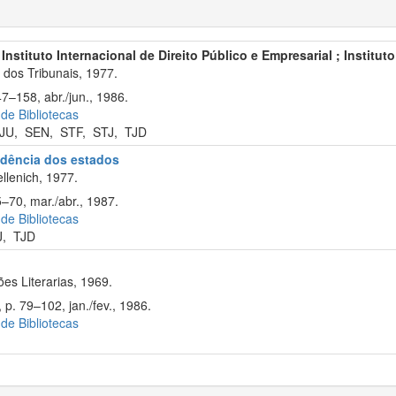
 Instituto Internacional de Direito Público e Empresarial ; Institut
dos Tribunais, 1977.
7–158, abr./jun., 1986.
 de Bibliotecas
JU
,
SEN
,
STF
,
STJ
,
TJD
rudência dos estados
llenich, 1977.
5–70, mar./abr., 1987.
 de Bibliotecas
J
,
TJD
s Literarias, 1969.
p. 79–102, jan./fev., 1986.
 de Bibliotecas