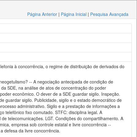
Página Anterior
|
Página Inicial
|
Pesquisa Avançada
efonia à concorrência, o regime de distribuição de derivados do
u neogetulismo? -- A negociação antecipada de condição de
e da SDE, na análise de atos de concentração do poder
poder econômico. O dever de a SDE guardar sigilo. Inspeção.
 guardar sigilo. Publicidade, sigilo e o estado democrático de
 processo administrativo. Sigilo e a prestação de informações a
telefônico fixo comutado. STFC: disciplina legal. A
al de telecomunicações. LGT. Condições do compartilhamento. A
ica, empresa sob controle estatal e livre concorrência --
 defesa da livre concorrência.