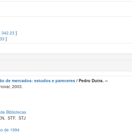
[
342.23
]
233
]
ção de mercados: estudos e pareceres
/ Pedro Dutra. --
novar, 2003.
 de Bibliotecas
EN
,
STF
,
STJ
ho de 1994