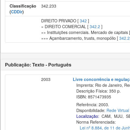
Classificação
342.233
(
CDDir
)
DIREITO PRIVADO [
342
]
» DIREITO COMERCIAL [
342.2
]
»» Instituições comerciais. Mercado de capitais 
»»» Açambarcamento, trusts, monopólio [
342.
Publicação: Texto - Português
2003
Livre concorrência e regula
Imprenta: Rio de Janeiro, Re
Descrição Física: 350 p.
ISBN: 8571473935
Referência: 2003.
Disponibilidade:
Rede Virtual
Localização:
CAM
,
MJU
,
S
Norma Referenciada:
Lei nº 8.884, de 11 de Jun