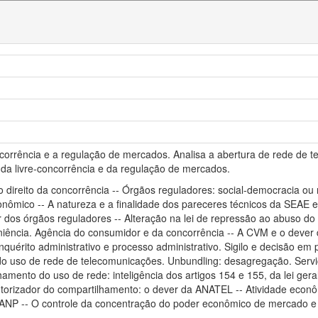
corrência e a regulação de mercados. Analisa a abertura de rede de tel
s da livre-concorrência e da regulação de mercados.
o direito da concorrência -- Órgãos reguladores: social-democracia o
nômico -- A natureza e a finalidade dos pareceres técnicos da SEAE 
dos órgãos reguladores -- Alteração na lei de repressão ao abuso do 
iência. Agência do consumidor e da concorrência -- A CVM e o dever de
 inquérito administrativo e processo administrativo. Sigilo e decisão em
o uso de rede de telecomunicações. Unbundling: desagregação. Serviço 
mento do uso de rede: inteligência dos artigos 154 e 155, da lei ger
autorizador do compartilhamento: o dever da ANATEL -- Atividade econôm
NP -- O controle da concentração do poder econômico de mercado e a