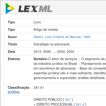
Tipo
Livro
Tipo
Artigo de revista
Autor
Selem, Lara Cristina de Alencar, 1969
Título
Estratégia na advocacia
Data
2013, 2008, ..., 2004, 2003
Ementa
Sumário:
O setor de serviços -- O segmento da p
da indústria jurídica no Brasil -- Planejamento
em escritórios de advocacia -- Base de competên
expertise jurídica não é mais suficiente. Ident
gerenciamento e supervisão: análise detalhada.
Classificação
341.41
(
CDDir
)
DIREITO PÚBLICO [
341
]
» DIREITO PROCESSUAL [
341.4
]