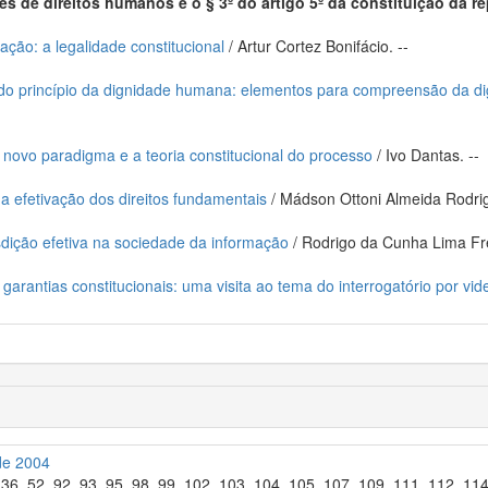
s de direitos humanos e o § 3º do artigo 5º da constituição da r
ação: a legalidade constitucional
/ Artur Cortez Bonifácio. --
do princípio da dignidade humana: elementos para compreensão da dign
ovo paradigma e a teoria constitucional do processo
/ Ivo Dantas. --
na efetivação dos direitos fundamentais
/ Mádson Ottoni Almeida Rodrig
isdição efetiva na sociedade da informação
/ Rodrigo da Cunha Lima Fre
s garantias constitucionais: uma visita ao tema do interrogatório por vi
de 2004
º, 36, 52, 92, 93, 95, 98, 99, 102, 103, 104, 105, 107, 109, 111, 112, 1