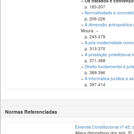
»
Os tratados e convençõe
p. 183-207
»
Normatividade e concretiz
p. 209-226
»
A dimensão antropoética 
Moura. --
p. 243-279
»
A pós-modernidade como n
p. 313-370
»
A prestação jurisdicional 
p. 371-388
»
Direito fundamental à jur
p. 389-396
»
A informática jurídica e a
p. 397-414
Normas Referenciadas
Emenda Constitucional nº 45, 
Altera dispositivos dos arts. 5