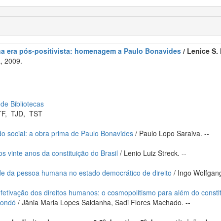
na era pós-positivista: homenagem a Paulo Bonavides
/ Lenice S. 
, 2009.
 de Bibliotecas
TF
,
TJD
,
TST
do social: a obra prima de Paulo Bonavides
/ Paulo Lopo Saraiva. --
s vinte anos da constituição do Brasil
/ Lenio Luiz Streck. --
e da pessoa humana no estado democrático de direito
/ Ingo Wolfgang
efetivação dos direitos humanos: o cosmopolitismo para além do constitu
Rondó
/ Jânia Maria Lopes Saldanha, Sadi Flores Machado. --