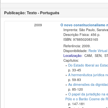
Publicação: Texto - Português
2009
O novo constitucionalismo 
Imprenta: São Paulo, Saraiva
Descrição Física: 456 p.
ISBN: 9788502083165
Referência: 2009.
Disponibilidade:
Rede Virtual
Localização:
CAM
,
SEN
,
S
Capítulos:
»
Do Estado liberal ao Esta
p. 33-45
»
A hermenêutica jurídica no
p. 59-83
»
As dimensões da dignidad
p. 85-120
»
O papel da jurisdição na 
Pólo e o Barão Cosme de 
p. 147-181