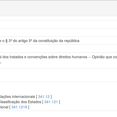
o § 3º do artigo 5º da constituição da república
l dos tratados e convenções sobre direitos humanos -- Opinião que co
.
lações internacionais [
341.12
]
Classificação dos Estados [
341.121
]
ional [
341.1219
]