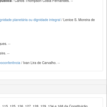
epública
/ Carlos Thompson Costa Fernandes. --
idade planetária ou dignidade integral
/ Lenice S. Moreira de
ues. --
ire. --
deoconferência
/ Ivan Lira de Carvalho. --
14, 115, 125, 126, 127, 128, 129, 134 e 168 da Constituição