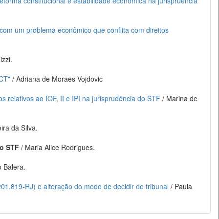
reforma constitucional e estabilidade econômica na jurispruência
a com um problema econômico que conflita com direitos
zzi.
ECT"
/ Adriana de Moraes Vojdovic
s relativos ao IOF, II e IPI na jurisprudência do STF
/ Marina de
ira da Silva.
lo STF
/ Maria Alice Rodrigues.
 Balera.
01.819-RJ) e alteração do modo de decidir do tribunal
/ Paula