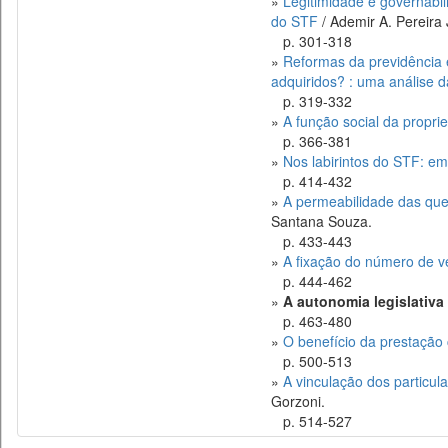
»
Legitimidade e governabili
do STF
/ Ademir A. Pereira 
p. 301-318
»
Reformas da previdência e
adquiridos? : uma análise 
p. 319-332
»
A função social da propri
p. 366-381
»
Nos labirintos do STF: em
p. 414-432
»
A permeabilidade das quest
Santana Souza.
p. 433-443
»
A fixação do número de v
p. 444-462
»
A autonomia legislativa 
p. 463-480
»
O benefício da prestação
p. 500-513
»
A vinculação dos particul
Gorzoni.
p. 514-527