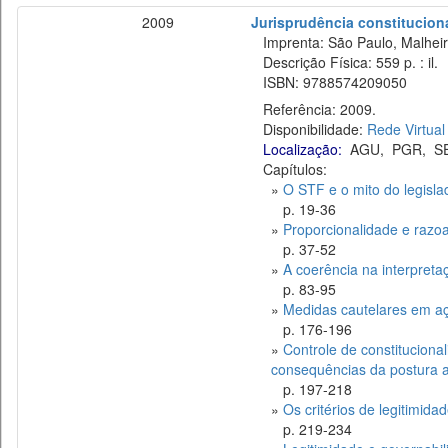
2009
Jurisprudência constitucion
Imprenta: São Paulo, Malheiros
Descrição Física: 559 p. : il.
ISBN: 9788574209050
Referência: 2009.
Disponibilidade:
Rede Virtual
Localização:
AGU
,
PGR
,
S
Capítulos:
»
O STF e o mito do legisla
p. 19-36
»
Proporcionalidade e razoa
p. 37-52
»
A coerência na interpreta
p. 83-95
»
Medidas cautelares em açã
p. 176-196
»
Controle de constituciona
consequências da postura 
p. 197-218
»
Os critérios de legitimid
p. 219-234