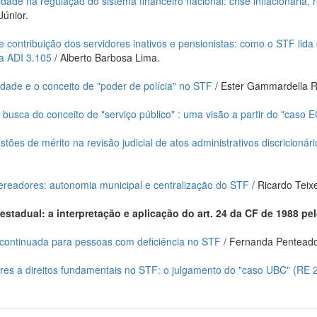
dade na regulação do sistema financeiro nacional: crise inflacionária, 
Júnior.
 contribuição dos servidores inativos e pensionistas: como o STF lid
da ADI 3.105
/ Alberto Barbosa Lima.
edade e o conceito de "poder de polícia" no STF
/ Ester Gammardella Ri
 busca do conceito de "serviço público" : uma visão a partir do "caso 
ões de mérito na revisão judicial de atos administrativos discricionário
ereadores: autonomia municipal e centralização do STF
/ Ricardo Teixe
estadual: a interpretação e aplicação do art. 24 da CF de 1988 pe
 continuada para pessoas com deficiência no STF
/ Fernanda Penteado
ares a direitos fundamentais no STF: o julgamento do "caso UBC" (RE 2