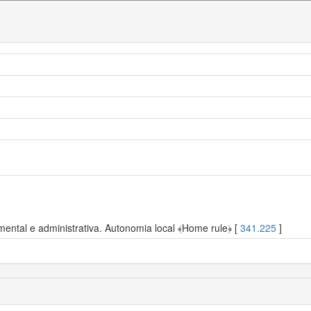
ental e administrativa. Autonomia local ﴾Home rule﴿ [
341.225
]