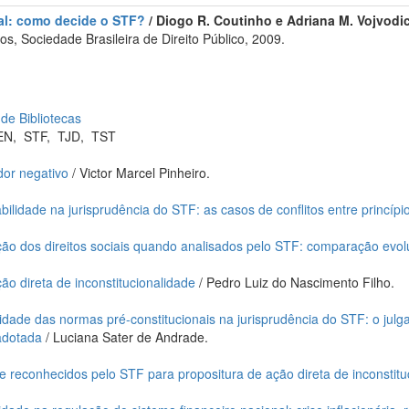
al: como decide o STF?
/ Diogo R. Coutinho e Adriana M. Vojvodic (o
, Sociedade Brasileira de Direito Público, 2009.
 de Bibliotecas
EN
,
STF
,
TJD
,
TST
dor negativo
/ Victor Marcel Pinheiro.
bilidade na jurisprudência do STF: as casos de conflitos entre princí
ção dos direitos sociais quando analisados pelo STF: comparação evol
o direta de inconstitucionalidade
/ Pedro Luiz do Nascimento Filho.
lidade das normas pré-constitucionais na jurisprudência do STF: o jul
adotada
/ Luciana Sater de Andrade.
ade reconhecidos pelo STF para propositura de ação direta de inconstitu