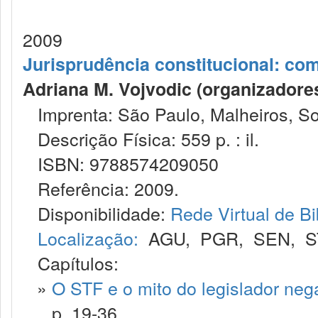
2009
Jurisprudência constitucional: co
Adriana M. Vojvodic (organizadores) ;
Imprenta: São Paulo, Malheiros, Soc
Descrição Física: 559 p. : il.
ISBN: 9788574209050
Referência: 2009.
Disponibilidade:
Rede Virtual de Bi
Localização:
AGU
,
PGR
,
SEN
,
S
Capítulos:
»
O STF e o mito do legislador neg
p. 19-36