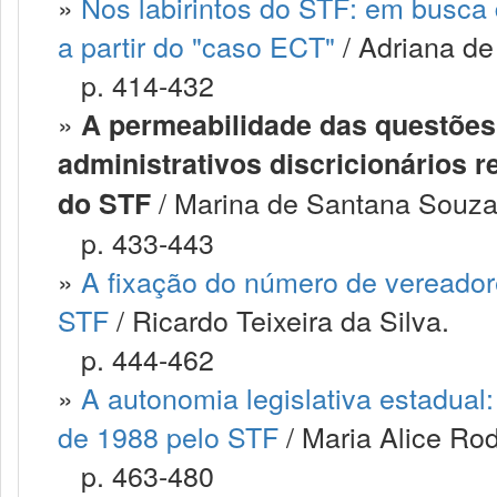
»
Nos labirintos do STF: em busca 
a partir do "caso ECT"
/ Adriana de
p. 414-432
»
A permeabilidade das questões 
administrativos discricionários re
/ Marina de Santana Souza
do STF
p. 433-443
»
A fixação do número de vereador
STF
/ Ricardo Teixeira da Silva.
p. 444-462
»
A autonomia legislativa estadual:
de 1988 pelo STF
/ Maria Alice Rod
p. 463-480