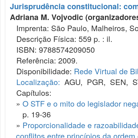
Jurisprudência constitucional: co
Adriana M. Vojvodic (organizadores) ;
Imprenta: São Paulo, Malheiros, Soc
Descrição Física: 559 p. : il.
ISBN: 9788574209050
Referência: 2009.
Disponibilidade:
Rede Virtual de Bi
Localização:
AGU
,
PGR
,
SEN
,
S
Capítulos:
»
O STF e o mito do legislador neg
p. 19-36
»
Proporcionalidade e razoabilidad
conflitos entre princípios da orde