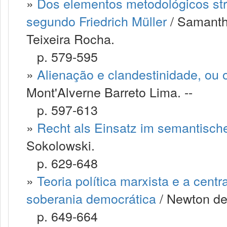
»
Dos elementos metodológicos str
segundo Friedrich Müller
/ Samanth
Teixeira Rocha.
p. 579-595
»
Alienação e clandestinidade, ou 
Mont'Alverne Barreto Lima. --
p. 597-613
»
Recht als Einsatz im semantisc
Sokolowski.
p. 629-648
»
Teoria política marxista e a cent
soberania democrática
/ Newton d
p. 649-664