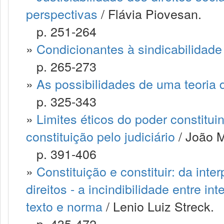
perspectivas
/ Flávia Piovesan.
p. 251-264
»
Condicionantes à sindicabilidade 
p. 265-273
»
As possibilidades de uma teoria 
p. 325-343
»
Limites éticos do poder constitui
constituição pelo judiciário
/ João M
p. 391-406
»
Constituição e constituir: da int
direitos - a incindibilidade entre int
texto e norma
/ Lenio Luiz Streck.
p. 435-472