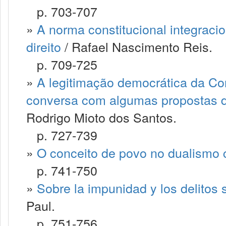
p. 703-707
»
A norma constitucional integracion
direito
/ Rafael Nascimento Reis.
p. 709-725
»
A legitimação democrática da Cons
conversa com algumas propostas da 
Rodrigo Mioto dos Santos.
p. 727-739
»
O conceito de povo no dualismo c
p. 741-750
»
Sobre la impunidad y los delitos 
Paul.
p. 751-756