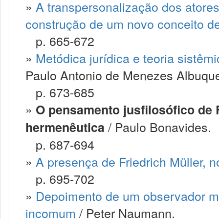
»
A transpersonalização dos atores 
construção de um novo conceito d
p. 665-672
»
Metódica jurídica e teoria sistêm
Paulo Antonio de Menezes Albuqu
p. 673-685
»
O pensamento jusfilosófico de 
/ Paulo Bonavides.
hermenêutica
p. 687-694
»
A presença de Friedrich Müller, n
p. 695-702
»
Depoimento de um observador mar
incomum
/ Peter Naumann.