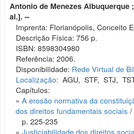
Antonio de Menezes Albuquerque ; 
al.]. --
Imprenta: Florianópolis, Conceito Ed
Descrição Física: 756 p.
ISBN: 8598304980
Referência: 2006.
Disponibilidade:
Rede Virtual de Bi
Localização:
AGU
,
STF
,
STJ
,
TS
Capítulos:
»
A erosão normativa da constituiçã
dos direitos fundamentais sociais
/
p. 225-235
»
Justiciabilidade dos direitos soc