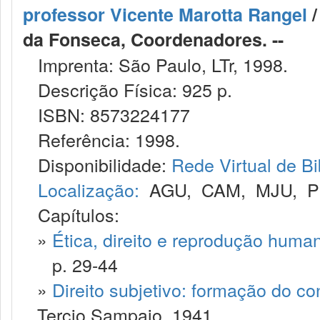
professor Vicente Marotta Rangel
/
da Fonseca, Coordenadores. --
Imprenta: São Paulo, LTr, 1998.
Descrição Física: 925 p.
ISBN: 8573224177
Referência: 1998.
Disponibilidade:
Rede Virtual de Bi
Localização:
AGU
,
CAM
,
MJU
,
P
Capítulos:
»
Ética, direito e reprodução human
p. 29-44
»
Direito subjetivo: formação do co
Tercio Sampaio, 1941