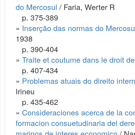
do Mercosul
/ Faria, Werter R
p. 375-389
»
Inserção das normas do Mercosul n
1938
p. 390-404
»
Traite et coutume dans le droit de
p. 407-434
»
Problemas atuais do direito inte
Irineu
p. 435-462
»
Consideraciones acerca de la cont
formacion consuetudinaria del dere
marinos de interes economico
/ Na