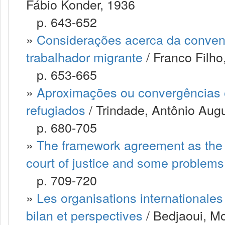
Fábio Konder, 1936
p. 643-652
»
Considerações acerca da convenç
trabalhador migrante
/ Franco Filh
p. 653-665
»
Aproximações ou convergências en
refugiados
/ Trindade, Antônio Au
p. 680-705
»
The framework agreement as the bas
court of justice and some problems
p. 709-720
»
Les organisations internationales 
bilan et perspectives
/ Bedjaoui, 