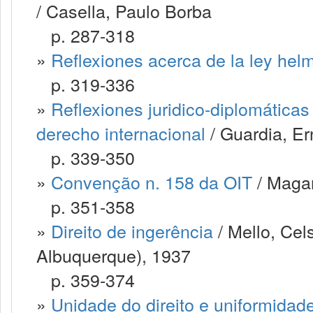
/ Casella, Paulo Borba
p. 287-318
»
Reflexiones acerca de la ley hel
p. 319-336
»
Reflexiones juridico-diplomáticas
derecho internacional
/ Guardia, Er
p. 339-350
»
Convenção n. 158 da OIT
/ Maga
p. 351-358
»
Direito de ingerência
/ Mello, Cel
Albuquerque), 1937
p. 359-374
»
Unidade do direito e uniformidad