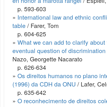
en honor a marotta rangel
/ Espiell
p. 593-603
»
International law and ethnic confli
table
/ Farer, Tom
p. 604-625
»
What we can add to clarify about th
eventual question of discriminatio
Nazo, Georgette Nacarato
p. 626-634
»
Os direitos humanos no plano int
(1996) da CDH da ONU
/ Lafer, Ce
p. 635-642
»
O reconhecimento de direitos cole