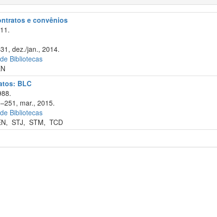
contratos e convênios
11.
31, dez./jan., 2014.
 de Bibliotecas
EN
ratos: BLC
988.
1–251, mar., 2015.
 de Bibliotecas
EN
,
STJ
,
STM
,
TCD