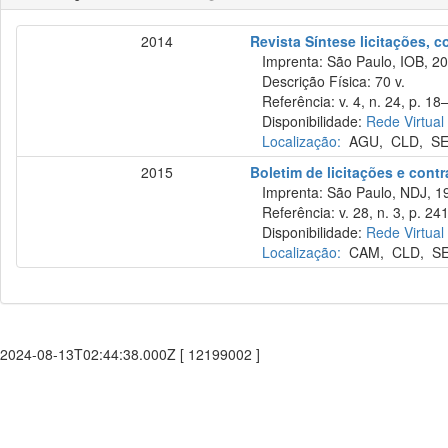
2014
Revista Síntese licitações, 
Imprenta: São Paulo, IOB, 20
Descrição Física: 70 v.
Referência: v. 4, n. 24, p. 18–
Disponibilidade:
Rede Virtual
Localização:
AGU
,
CLD
,
S
2015
Boletim de licitações e cont
Imprenta: São Paulo, NDJ, 1
Referência: v. 28, n. 3, p. 24
Disponibilidade:
Rede Virtual
Localização:
CAM
,
CLD
,
S
2024-08-13T02:44:38.000Z [ 12199002 ]