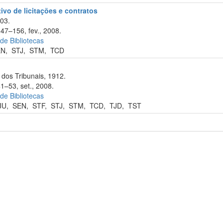
tivo de licitações e contratos
003.
147–156, fev., 2008.
 de Bibliotecas
EN
,
STJ
,
STM
,
TCD
dos Tribunais, 1912.
1–53, set., 2008.
 de Bibliotecas
JU
,
SEN
,
STF
,
STJ
,
STM
,
TCD
,
TJD
,
TST