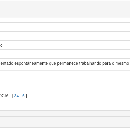
ho
osentado espontâneamente que permanece trabalhando para o mesmo
OCIAL [
341.6
]