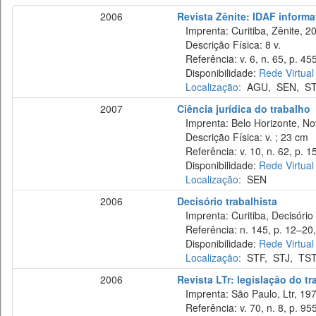
2006
Revista Zênite: IDAF informat
Imprenta: Curitiba, Zênite, 2
Descrição Física: 8 v.
Referência: v. 6, n. 65, p. 45
Disponibilidade:
Rede Virtual
Localização:
AGU
,
SEN
,
ST
2007
Ciência jurídica do trabalho
Imprenta: Belo Horizonte, No
Descrição Física: v. ; 23 cm
Referência: v. 10, n. 62, p. 1
Disponibilidade:
Rede Virtual
Localização:
SEN
2006
Decisório trabalhista
Imprenta: Curitiba, Decisório 
Referência: n. 145, p. 12–20,
Disponibilidade:
Rede Virtual
Localização:
STF
,
STJ
,
TS
2006
Revista LTr: legislação do t
Imprenta: São Paulo, Ltr, 197
Referência: v. 70, n. 8, p. 95