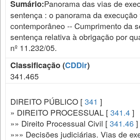
Panorama das vias de exec
Sumário:
sentença : o panorama da execução f
contemporâneo -- Cumprimento da s
sentença relativa à obrigação por qua
nº 11.232/05.
Classificação (
CDDir
)
341.465
DIREITO PÚBLICO [
341
]
» DIREITO PROCESSUAL [
341.4
]
»» Direito Processual Civil [
341.46
]
»»» Decisões judiciárias. Vias de ex