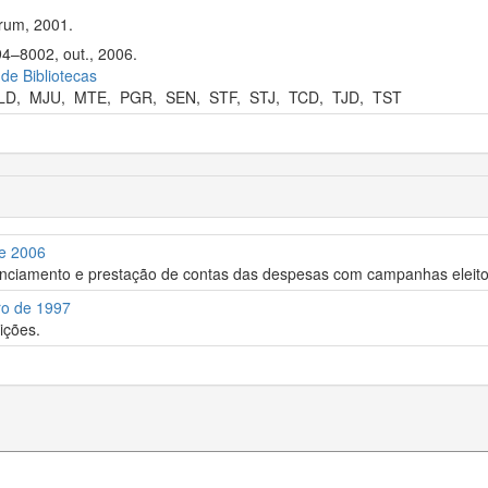
rum, 2001.
94–8002, out., 2006.
 de Bibliotecas
LD
,
MJU
,
MTE
,
PGR
,
SEN
,
STF
,
STJ
,
TCD
,
TJD
,
TST
de 2006
nciamento e prestação de contas das despesas com campanhas eleitora
ro de 1997
ições.