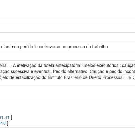
da diante do pedido incontroverso no processo do trabalho
nal -- A efetivação da tutela antecipatória : meios executórios : caução
ão sucessiva e eventual. Pedido alternativo. Caução e pedido incontro
rojeto de estabilização do Instituto Brasileiro de Direito Processual - 
41.41
]
418
]