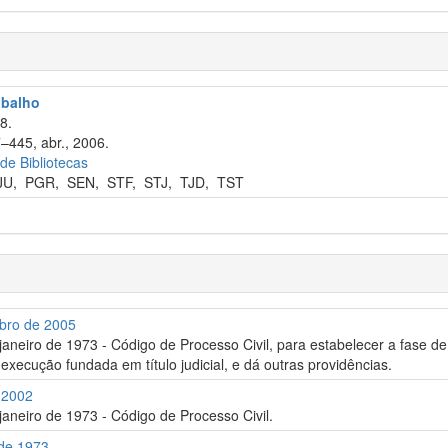
abalho
8.
7–445, abr., 2006.
 de Bibliotecas
JU
,
PGR
,
SEN
,
STF
,
STJ
,
TJD
,
TST
mbro de 2005
e janeiro de 1973 - Código de Processo Civil, para estabelecer a fas
à execução fundada em título judicial, e dá outras providências.
e 2002
 janeiro de 1973 - Código de Processo Civil.
 de 1973