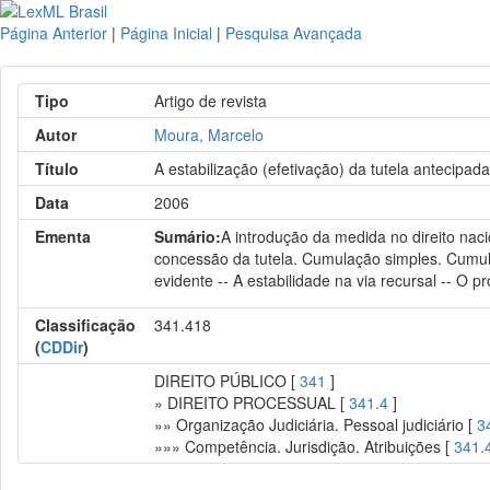
Página Anterior
|
Página Inicial
|
Pesquisa Avançada
Tipo
Artigo de revista
Autor
Moura, Marcelo
Título
A estabilização (efetivação) da tutela antecipa
Data
2006
Ementa
Sumário:
A introdução da medida no direito nacio
concessão da tutela. Cumulação simples. Cumulaç
evidente -- A estabilidade na via recursal -- O p
Classificação
341.418
(
CDDir
)
DIREITO PÚBLICO [
341
]
» DIREITO PROCESSUAL [
341.4
]
»» Organização Judiciária. Pessoal judiciário [
3
»»» Competência. Jurisdição. Atribuições [
341.