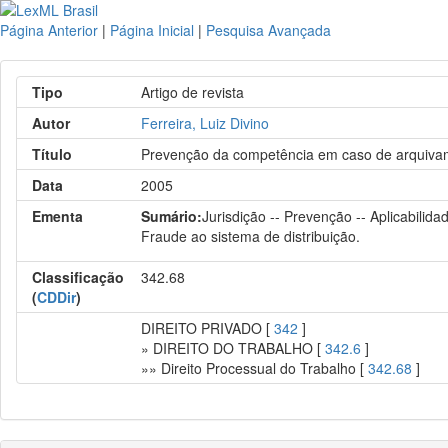
Página Anterior
|
Página Inicial
|
Pesquisa Avançada
Tipo
Artigo de revista
Autor
Ferreira, Luiz Divino
Título
Prevenção da competência em caso de arquivam
Data
2005
Ementa
Sumário:
Jurisdição -- Prevenção -- Aplicabilid
Fraude ao sistema de distribuição.
Classificação
342.68
(
CDDir
)
DIREITO PRIVADO [
342
]
» DIREITO DO TRABALHO [
342.6
]
»» Direito Processual do Trabalho [
342.68
]