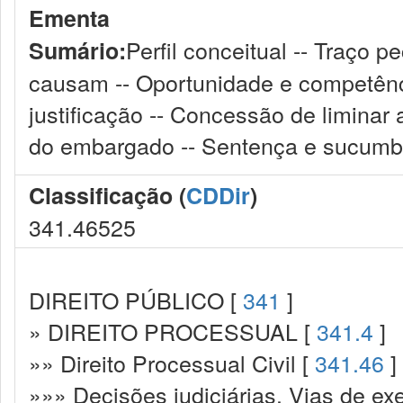
Ementa
Perfil conceitual -- Traço p
Sumário:
causam -- Oportunidade e competência
justificação -- Concessão de liminar 
do embargado -- Sentença e sucumbê
Classificação (
CDDir
)
341.46525
DIREITO PÚBLICO [
341
]
» DIREITO PROCESSUAL [
341.4
]
»» Direito Processual Civil [
341.46
]
»»» Decisões judiciárias. Vias de ex