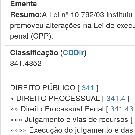
Ementa
A Lei nº 10.792/03 institui
Resumo:
promoveu alterações na Lei de exec
penal (CPP).
Classificação (
CDDir
)
341.4352
DIREITO PÚBLICO [
341
]
» DIREITO PROCESSUAL [
341.4
]
»» Direito Processual Penal [
341.43
»»» Julgamento e vias de recursos [
»»»» Execução do julgamento e das