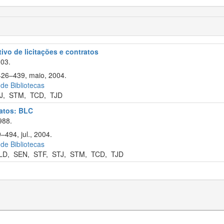
tivo de licitações e contratos
003.
 426–439, maio, 2004.
 de Bibliotecas
J
,
STM
,
TCD
,
TJD
ratos: BLC
988.
–494, jul., 2004.
 de Bibliotecas
LD
,
SEN
,
STF
,
STJ
,
STM
,
TCD
,
TJD