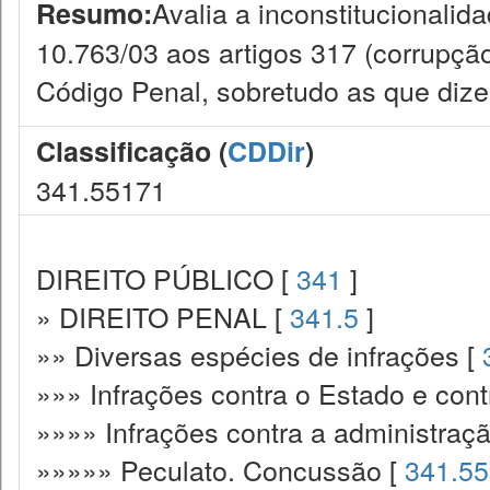
Avalia a inconstitucionalida
Resumo:
10.763/03 aos artigos 317 (corrupção
Código Penal, sobretudo as que diz
Classificação (
CDDir
)
341.55171
DIREITO PÚBLICO [
341
]
» DIREITO PENAL [
341.5
]
»» Diversas espécies de infrações [
»»» Infrações contra o Estado e cont
»»»» Infrações contra a administraçã
»»»»» Peculato. Concussão [
341.5