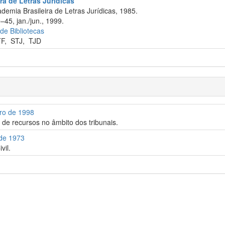
ra de Letras Jurídicas
emia Brasileira de Letras Jurídicas, 1985.
–45, jan./jun., 1999.
 de Bibliotecas
TF
,
STJ
,
TJD
bro de 1998
de recursos no âmbito dos tribunais.
 de 1973
vil.