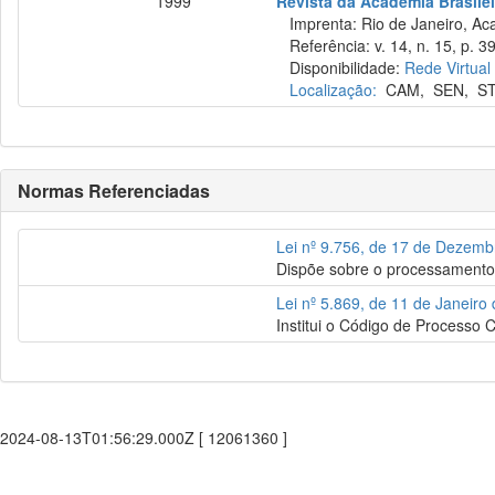
1999
Revista da Academia Brasilei
Imprenta: Rio de Janeiro, Acad
Referência: v. 14, n. 15, p. 39
Disponibilidade:
Rede Virtual
Localização:
CAM
,
SEN
,
S
Normas Referenciadas
Lei nº 9.756, de 17 de Dezem
Dispõe sobre o processamento 
Lei nº 5.869, de 11 de Janeiro
Institui o Código de Processo Ci
2024-08-13T01:56:29.000Z [ 12061360 ]