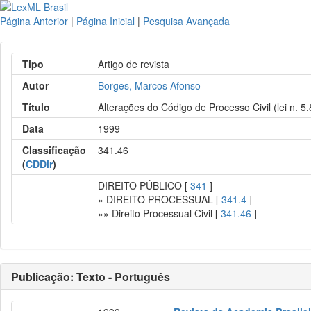
Página Anterior
|
Página Inicial
|
Pesquisa Avançada
Tipo
Artigo de revista
Autor
Borges, Marcos Afonso
Título
Alterações do Código de Processo Civil (lei n. 
Data
1999
Classificação
341.46
(
CDDir
)
DIREITO PÚBLICO [
341
]
» DIREITO PROCESSUAL [
341.4
]
»» Direito Processual Civil [
341.46
]
Publicação: Texto - Português