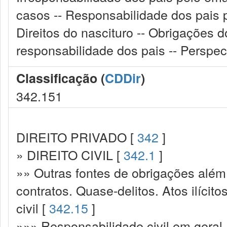
casos -- Responsabilidade dos pais p
Direitos do nascituro -- Obrigações 
responsabilidade dos pais -- Perspect
Classificação (
CDDir
)
342.151
DIREITO PRIVADO [
342
]
» DIREITO CIVIL [
342.1
]
»» Outras fontes de obrigações além
contratos. Quase-delitos. Atos ilícit
civil [
342.15
]
»»» Responsabilidade civil em geral.