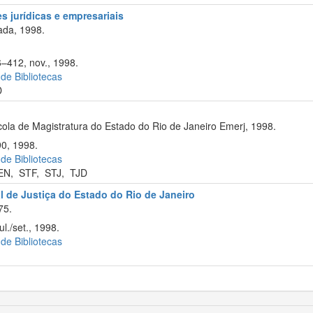
s jurídicas e empresariais
ada, 1998.
6–412, nov., 1998.
 de Bibliotecas
D
ola de Magistratura do Estado do Rio de Janeiro Emerj, 1998.
90, 1998.
 de Bibliotecas
EN
,
STF
,
STJ
,
TJD
al de Justiça do Estado do Rio de Janeiro
75.
l./set., 1998.
 de Bibliotecas