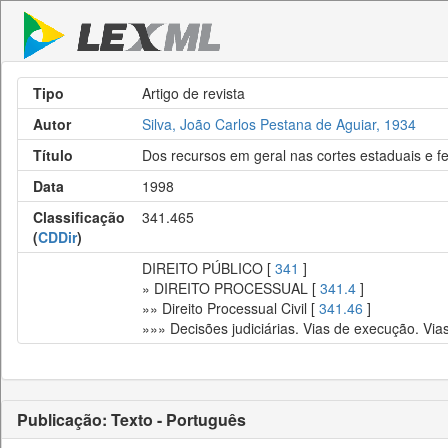
Tipo
Artigo de revista
Autor
Silva, João Carlos Pestana de Aguiar, 1934
Título
Dos recursos em geral nas cortes estaduais e fe
Data
1998
Classificação
341.465
(
CDDir
)
DIREITO PÚBLICO [
341
]
» DIREITO PROCESSUAL [
341.4
]
»» Direito Processual Civil [
341.46
]
»»» Decisões judiciárias. Vias de execução. Via
Publicação: Texto - Português