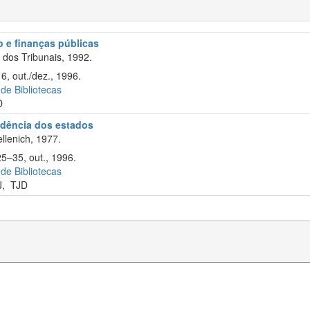
io e finanças públicas
dos Tribunais, 1992.
6, out./dez., 1996.
 de Bibliotecas
D
rudência dos estados
llenich, 1977.
25–35, out., 1996.
 de Bibliotecas
J
,
TJD