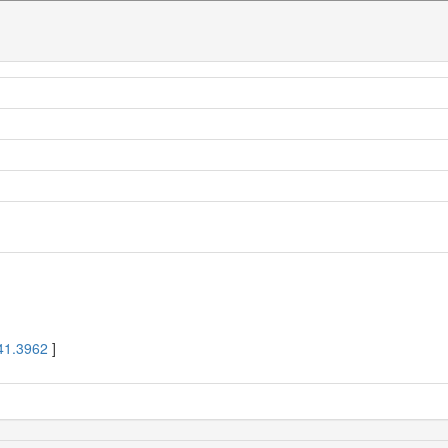
41.3962
]