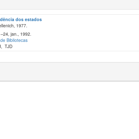
rudência dos estados
llenich, 1977.
–24, jan., 1992.
 de Bibliotecas
J
,
TJD