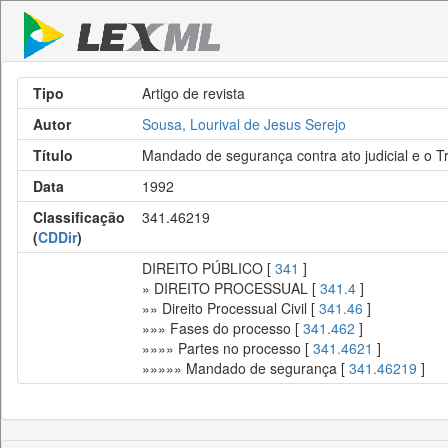
Tipo
Artigo de revista
Autor
Sousa, Lourival de Jesus Serejo
Título
Mandado de segurança contra ato judicial e o T
Data
1992
Classificação
341.46219
(
CDDir
)
DIREITO PÚBLICO [
341
]
» DIREITO PROCESSUAL [
341.4
]
»» Direito Processual Civil [
341.46
]
»»» Fases do processo [
341.462
]
»»»» Partes no processo [
341.4621
]
»»»»» Mandado de segurança [
341.46219
]