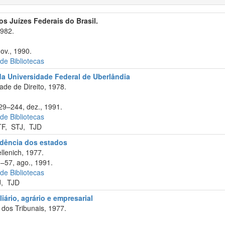
s Juízes Federais do Brasil.
1982.
ov., 1990.
 de Bibliotecas
da Universidade Federal de Uberlândia
de de Direito, 1978.
229–244, dez., 1991.
 de Bibliotecas
TF
,
STJ
,
TJD
rudência dos estados
llenich, 1977.
3–57, ago., 1991.
 de Bibliotecas
J
,
TJD
iliário, agrário e empresarial
dos Tribunais, 1977.