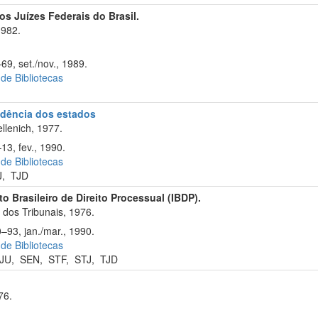
s Juízes Federais do Brasil.
1982.
69, set./nov., 1989.
 de Bibliotecas
rudência dos estados
llenich, 1977.
13, fev., 1990.
 de Bibliotecas
J
,
TJD
uto Brasileiro de Direito Processual (IBDP).
dos Tribunais, 1976.
–93, jan./mar., 1990.
 de Bibliotecas
JU
,
SEN
,
STF
,
STJ
,
TJD
76.