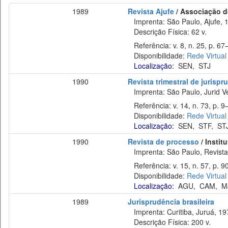
1989
Revista Ajufe
/ Associação do
Imprenta: São Paulo, Ajufe, 
Descrição Física: 62 v.
Referência: v. 8, n. 25, p. 67–
Disponibilidade:
Rede Virtual
Localização:
SEN
,
STJ
1990
Revista trimestral de jurisp
Imprenta: São Paulo, Jurid Ve
Referência: v. 14, n. 73, p. 9–
Disponibilidade:
Rede Virtual
Localização:
SEN
,
STF
,
ST
1990
Revista de processo
/ Instit
Imprenta: São Paulo, Revista 
Referência: v. 15, n. 57, p. 90
Disponibilidade:
Rede Virtual
Localização:
AGU
,
CAM
,
M
1989
Jurisprudência brasileira
Imprenta: Curitiba, Juruá, 19
Descrição Física: 200 v.