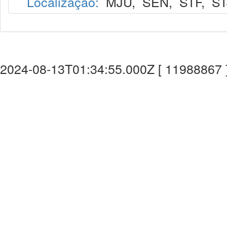
Localização:
MJU
,
SEN
,
STF
,
ST
2024-08-13T01:34:55.000Z [ 11988867 