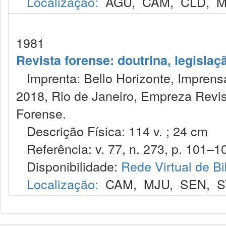
Localização:
AGU
,
CAM
,
CLD
,
M
1981
Revista forense: doutrina, legislaç
Imprenta: Bello Horizonte, Imprensa
2018, Rio de Janeiro, Empreza Revis
Forense.
Descrição Física: 114 v. ; 24 cm
Referência: v. 77, n. 273, p. 101–10
Disponibilidade:
Rede Virtual de Bi
Localização:
CAM
,
MJU
,
SEN
,
S