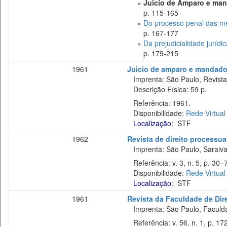
»
Juicio de Amparo e man
p. 115-165
»
Do processo penal das m
p. 167-177
»
Da prejudicialidade juríd
p. 179-215
1961
Juicio de amparo e mandado
Imprenta: São Paulo, Revista 
Descrição Física: 59 p.
Referência: 1961.
Disponibilidade:
Rede Virtual
Localização:
STF
1962
Revista de direito processual
Imprenta: São Paulo, Saraiva
Referência: v. 3, n. 5, p. 30–7
Disponibilidade:
Rede Virtual
Localização:
STF
1961
Revista da Faculdade de Dir
Imprenta: São Paulo, Faculda
Referência: v. 56, n. 1, p. 17