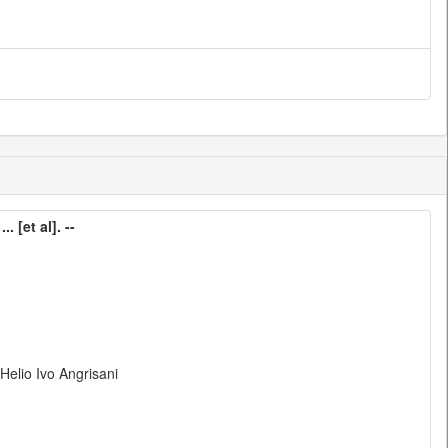
. [et al]. --
 Helio Ivo Angrisani