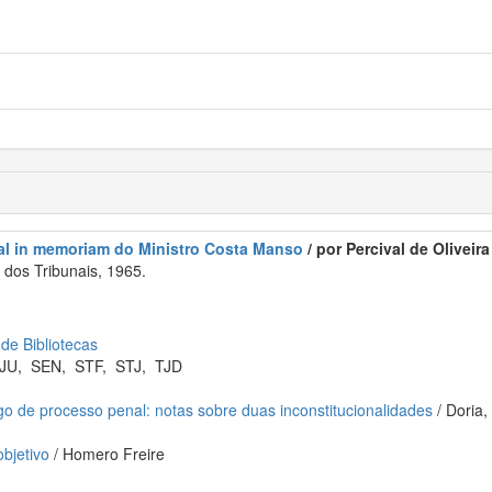
al in memoriam do Ministro Costa Manso
/ por Percival de Oliveira ..
dos Tribunais, 1965.
 de Bibliotecas
JU
,
SEN
,
STF
,
STJ
,
TJD
go de processo penal: notas sobre duas inconstitucionalidades
/ Doria,
objetivo
/ Homero Freire