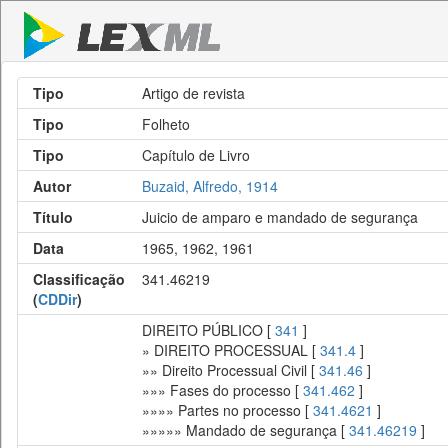
Tipo
Artigo de revista
Tipo
Folheto
Tipo
Capítulo de Livro
Autor
Buzaid, Alfredo, 1914
Título
Juicio de amparo e mandado de segurança
Data
1965, 1962, 1961
Classificação
341.46219
(
CDDir
)
DIREITO PÚBLICO [
341
]
» DIREITO PROCESSUAL [
341.4
]
»» Direito Processual Civil [
341.46
]
»»» Fases do processo [
341.462
]
»»»» Partes no processo [
341.4621
]
»»»»» Mandado de segurança [
341.46219
]