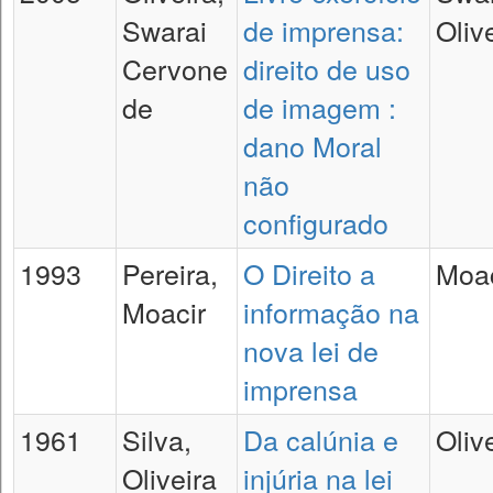
Swarai
de imprensa:
Olive
Cervone
direito de uso
de
de imagem :
dano Moral
não
configurado
1993
Pereira,
O Direito a
Moac
Moacir
informação na
nova lei de
imprensa
1961
Silva,
Da calúnia e
Oliv
Oliveira
injúria na lei