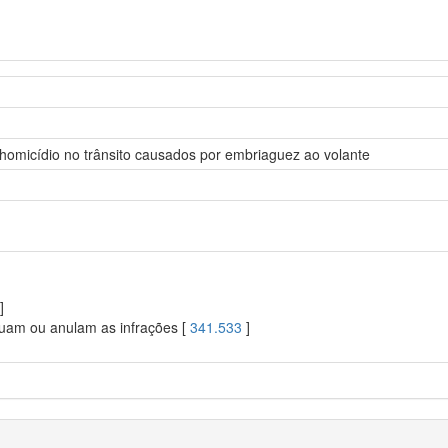
 homicídio no trânsito causados por embriaguez ao volante
]
uam ou anulam as infrações [
341.533
]