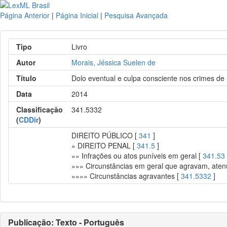
Página Anterior
|
Página Inicial
|
Pesquisa Avançada
Tipo
Livro
Autor
Morais, Jéssica Suelen de
Título
Dolo eventual e culpa consciente nos crimes de
Data
2014
Classificação
341.5332
(
CDDir
)
DIREITO PÚBLICO [
341
]
» DIREITO PENAL [
341.5
]
»» Infrações ou atos puníveis em geral [
341.53
»»» Circunstâncias em geral que agravam, aten
»»»» Circunstâncias agravantes [
341.5332
]
Publicação: Texto - Português