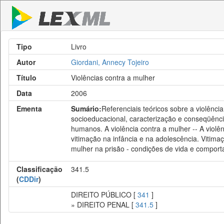
Tipo
Livro
Autor
Giordani, Annecy Tojeiro
Título
Violências contra a mulher
Data
2006
Ementa
Sumário:
Referenciais teóricos sobre a violênci
socioeducacional, caracterização e conseqüência
humanos. A violência contra a mulher -- A violê
vitimação na infância e na adolescência. Vitimaç
mulher na prisão - condições de vida e compor
Classificação
341.5
(
CDDir
)
DIREITO PÚBLICO [
341
]
» DIREITO PENAL [
341.5
]