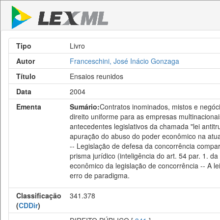
Tipo
Livro
Autor
Franceschini, José Inácio Gonzaga
Título
Ensaios reunidos
Data
2004
Ementa
Sumário:
Contratos inominados, mistos e negóc
direito uniforme para as empresas multinacionais
antecedentes legislativos da chamada "lei antitr
apuração do abuso do poder econômico na atual l
-- Legislação de defesa da concorrência comparad
prisma jurídico (inteligência do art. 54 par. 1. 
econômico da legislação de concorrência -- A l
erro de paradigma.
Classificação
341.378
(
CDDir
)