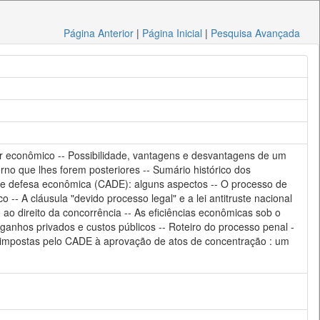
Página Anterior
|
Página Inicial
|
Pesquisa Avançada
er econômico -- Possibilidade, vantagens e desvantagens de um
erno que lhes forem posteriores -- Sumário histórico dos
ivo de defesa econômica (CADE): alguns aspectos -- O processo de
- A cláusula "devido processo legal" e a lei antitruste nacional
 ao direito da concorrência -- As eficiências econômicas sob o
s: ganhos privados e custos públicos -- Roteiro do processo penal -
es impostas pelo CADE à aprovação de atos de concentração : um