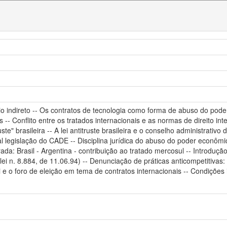
io indireto -- Os contratos de tecnologia como forma de abuso do pod
 -- Conflito entre os tratados internacionais e as normas de direito int
uste" brasileira -- A lei antitruste brasileira e o conselho administrat
egislação do CADE -- Disciplina jurídica do abuso do poder econômico -
a: Brasil - Argentina - contribuição ao tratado mercosul -- Introdução
da lei n. 8.884, de 11.06.94) -- Denunciação de práticas anticompetitiva
ei e o foro de eleição em tema de contratos internacionais -- Condiçõ