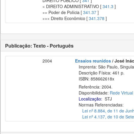
DIREITO PÚBLICO [
341
]
» DIREITO ADMINISTRATIVO [
341.3
]
»» Poder de Polícia [
341.37
]
»»» Direito Econômico [
341.378
]
Publicação: Texto - Português
2004
Ensaios reunidos
/ José Iná
Imprenta: São Paulo, Singula
Descrição Física: 461 p.
ISBN: 858662618x
Referência: 2004.
Disponibilidade:
Rede Virtual
Localização:
STJ
Normas Referenciadas:
Lei nº 8.884, de 11 de Jun
Lei nº 4.137, de 10 de Se