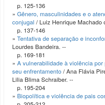
p. 125-136
»
Gênero, masculinidades e o aten
conjugal
/ Luiz Henrique Machado de
p. 137-146
»
Tentativa de separação e inconf
Lourdes Bandeira. --
p. 169-181
»
A vulnerabilidade à violência po
seu enfrentamento
/ Ana Flávia Pir
Lilia Blima Schraiber. --
p. 195-204
»
Biopolítica e violência de pais con
p. 205-212