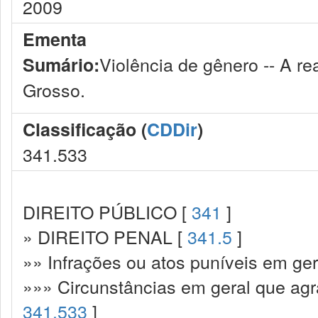
2009
Ementa
Violência de gênero -- A re
Sumário:
Grosso.
Classificação (
CDDir
)
341.533
DIREITO PÚBLICO [
341
]
» DIREITO PENAL [
341.5
]
»» Infrações ou atos puníveis em ger
»»» Circunstâncias em geral que ag
341.533
]