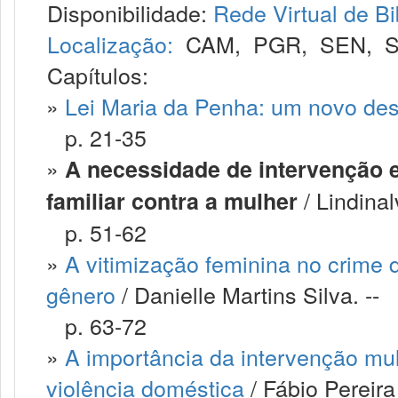
Disponibilidade:
Rede Virtual de Bi
Localização:
CAM
,
PGR
,
SEN
,
S
Capítulos:
»
Lei Maria da Penha: um novo desa
p. 21-35
»
A necessidade de intervenção e
/ Lindinal
familiar contra a mulher
p. 51-62
»
A vitimização feminina no crime d
gênero
/ Danielle Martins Silva. --
p. 63-72
»
A importância da intervenção mul
violência doméstica
/ Fábio Pereira