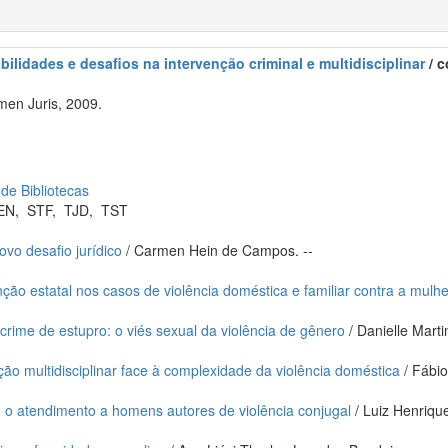
bilidades e desafios na intervenção criminal e multidisciplinar
/ c
men Juris, 2009.
 de Bibliotecas
EN
,
STF
,
TJD
,
TST
vo desafio jurídico
/ Carmen Hein de Campos. --
ção estatal nos casos de violência doméstica e familiar contra a mulhe
 crime de estupro: o viés sexual da violência de gênero
/ Danielle Martin
ção multidisciplinar face à complexidade da violência doméstica
/ Fábio
 o atendimento a homens autores de violência conjugal
/ Luiz Henrique