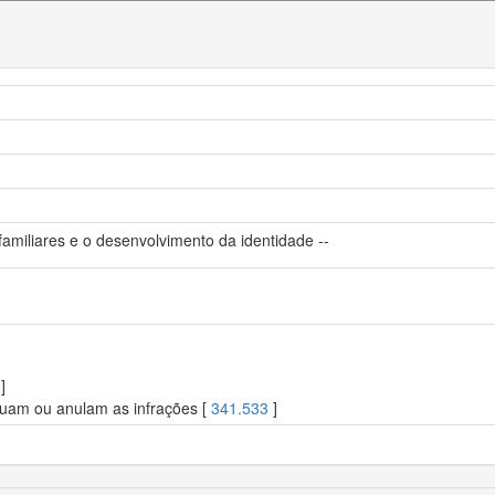
familiares e o desenvolvimento da identidade --
]
nuam ou anulam as infrações [
341.533
]