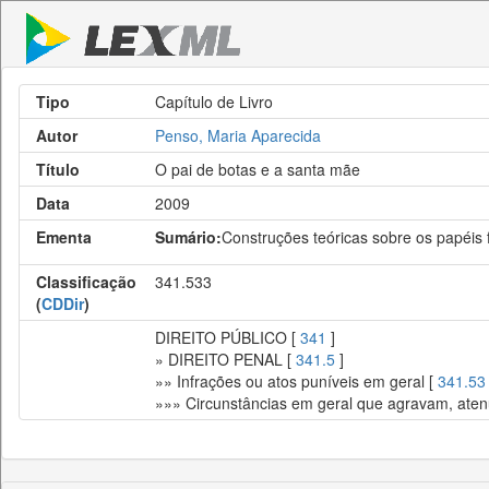
Tipo
Capítulo de Livro
Autor
Penso, Maria Aparecida
Título
O pai de botas e a santa mãe
Data
2009
Ementa
Sumário:
Construções teóricas sobre os papéis 
Classificação
341.533
(
CDDir
)
DIREITO PÚBLICO [
341
]
» DIREITO PENAL [
341.5
]
»» Infrações ou atos puníveis em geral [
341.53
»»» Circunstâncias em geral que agravam, ate