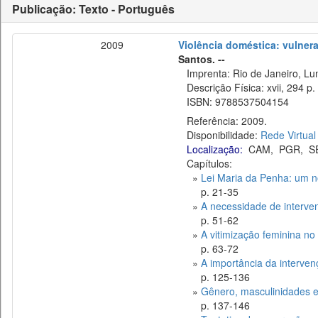
Publicação: Texto - Português
2009
Violência doméstica: vulnera
Santos. --
Imprenta: Rio de Janeiro, Lu
Descrição Física: xvii, 294 p.
ISBN: 9788537504154
Referência: 2009.
Disponibilidade:
Rede Virtual
Localização:
CAM
,
PGR
,
S
Capítulos:
»
Lei Maria da Penha: um no
p. 21-35
»
A necessidade de interven
p. 51-62
»
A vitimização feminina no
p. 63-72
»
A importância da interven
p. 125-136
»
Gênero, masculinidades e
p. 137-146