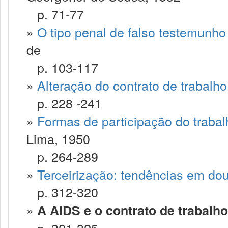
p. 71-77
»
O tipo penal de falso testemunho 
de
p. 103-117
»
Alteração do contrato de trabalho
p. 228 -241
»
Formas de participação do traba
Lima, 1950
p. 264-289
»
Terceirização: tendências em dout
p. 312-320
»
A AIDS e o contrato de trabalho