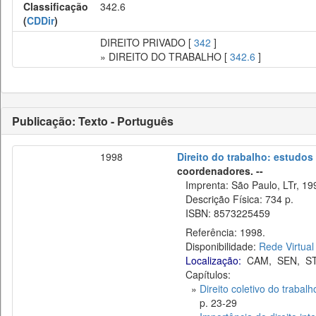
Classificação
342.6
(
CDDir
)
DIREITO PRIVADO [
342
]
» DIREITO DO TRABALHO [
342.6
]
Publicação: Texto - Português
1998
Direito do trabalho: estudo
coordenadores. --
Imprenta: São Paulo, LTr, 19
Descrição Física: 734 p.
ISBN: 8573225459
Referência: 1998.
Disponibilidade:
Rede Virtual
Localização:
CAM
,
SEN
,
S
Capítulos:
»
Direito coletivo do trabalh
p. 23-29