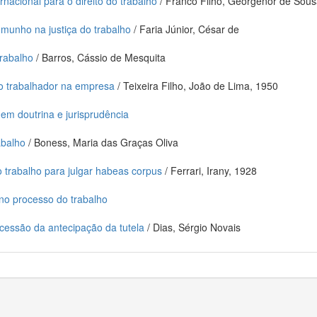
ernacional para o direito do trabalho
/ Franco Filho, Georgenor de Sous
temunho na justiça do trabalho
/ Faria Júnior, César de
trabalho
/ Barros, Cássio de Mesquita
o trabalhador na empresa
/ Teixeira Filho, João de Lima, 1950
 em doutrina e jurisprudência
abalho
/ Boness, Maria das Graças Oliva
 trabalho para julgar habeas corpus
/ Ferrari, Irany, 1928
no processo do trabalho
ncessão da antecipação da tutela
/ Dias, Sérgio Novais