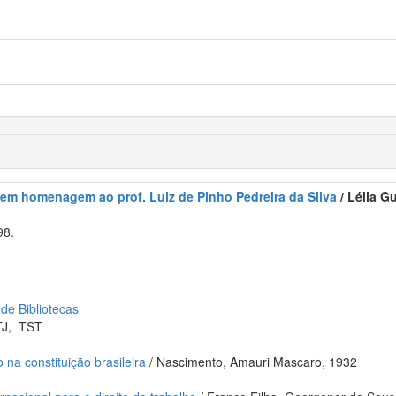
s em homenagem ao prof. Luiz de Pinho Pedreira da Silva
/ Lélia G
98.
 de Bibliotecas
TJ
,
TST
o na constituição brasileira
/ Nascimento, Amauri Mascaro, 1932