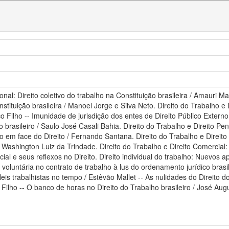
ional: Direito coletivo do trabalho na Constituição brasileira / Amauri M
nstituição brasileira / Manoel Jorge e Silva Neto. Direito do Trabalho e 
o Filho -- Imunidade de jurisdição dos entes de Direito Público Exte
 brasileiro / Saulo José Casali Bahia. Direito do Trabalho e Direito Pe
io em face do Direito / Fernando Santana. Direito do Trabalho e Direito 
 / Washington Luiz da Trindade. Direito do Trabalho e Direito Comercial
al e seus reflexos no Direito. Direito individual do trabalho: Nuevos ap
luntária no contrato de trabalho à lus do ordenamento jurídico brasile
 leis trabalhistas no tempo / Estêvão Mallet -- As nulidades do Direito
Filho -- O banco de horas no Direito do Trabalho brasileiro / José Aug