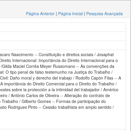
Página Anterior
|
Página Inicial
|
Pesquisa Avançada
ascaro Nascimento -- Constituição e direitos sociais / Josaphat
Direito Internacional: Importância do Direito Internacional para o
rno /Gilda Maciel Corrêa Meyer Russomano -- As convenções da
nal: O tipo penal de falso testemunho na Justiça do Trabalho /
Civil: Daño moral y derecho del trabajo / Rodolfo Capón Filas -- A
: A importância do Direito Comercial para o Direito do Trabalho /
ostes sobre la protección a la intimidad del trabajador / Américo
iro / Antônio Carlos de Oliveira -- Alteração do contrato de
 do Trabalho / Gilberto Gomes -- Formas de participação do
usto Rodrigues Pinto -- Cessão trabalhista em amplo sentido /