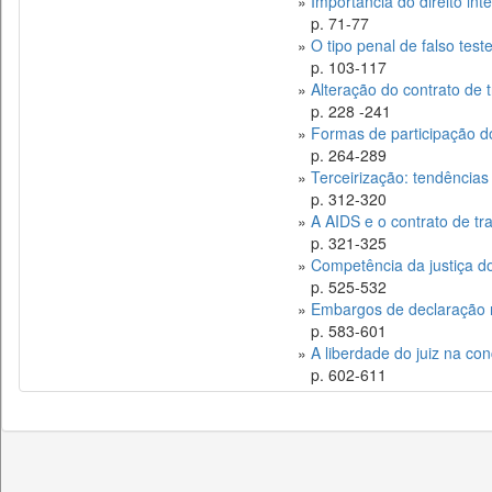
»
Importância do direito int
p. 71-77
»
O tipo penal de falso tes
p. 103-117
»
Alteração do contrato de 
p. 228 -241
»
Formas de participação d
p. 264-289
»
Terceirização: tendências
p. 312-320
»
A AIDS e o contrato de tr
p. 321-325
»
Competência da justiça do
p. 525-532
»
Embargos de declaração 
p. 583-601
»
A liberdade do juiz na co
p. 602-611