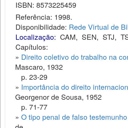
ISBN: 8573225459
Referência: 1998.
Disponibilidade:
Rede Virtual de Bi
Localização:
CAM
,
SEN
,
STJ
,
T
Capítulos:
»
Direito coletivo do trabalho na con
Mascaro, 1932
p. 23-29
»
Importância do direito internacion
Georgenor de Sousa, 1952
p. 71-77
»
O tipo penal de falso testemunho 
de