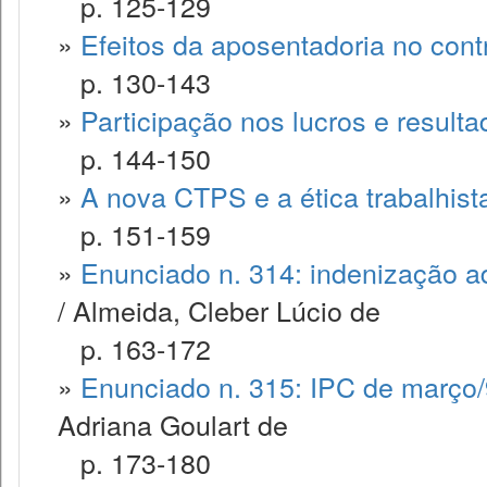
p. 125-129
»
Efeitos da aposentadoria no cont
p. 130-143
»
Participação nos lucros e resulta
p. 144-150
»
A nova CTPS e a ética trabalhist
p. 151-159
»
Enunciado n. 314: indenização adi
/ Almeida, Cleber Lúcio de
p. 163-172
»
Enunciado n. 315: IPC de março/9
Adriana Goulart de
p. 173-180