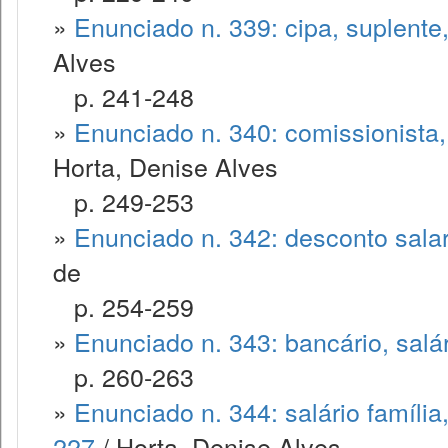
»
Enunciado n. 339: cipa, suplente
Alves
p. 241-248
»
Enunciado n. 340: comissionista,
Horta, Denise Alves
p. 249-253
»
Enunciado n. 342: desconto salari
de
p. 254-259
»
Enunciado n. 343: bancário, salár
p. 260-263
»
Enunciado n. 344: salário família
227
/ Horta, Denise Alves