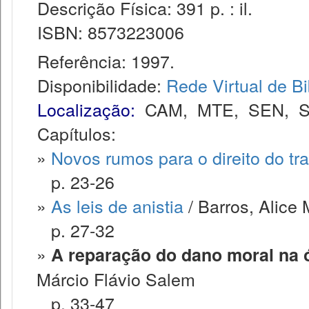
Descrição Física: 391 p. : il.
ISBN: 8573223006
Referência: 1997.
Disponibilidade:
Rede Virtual de Bi
Localização:
CAM
,
MTE
,
SEN
,
S
Capítulos:
»
Novos rumos para o direito do tr
p. 23-26
»
As leis de anistia
/ Barros, Alice 
p. 27-32
»
A reparação do dano moral na ór
Márcio Flávio Salem
p. 33-47