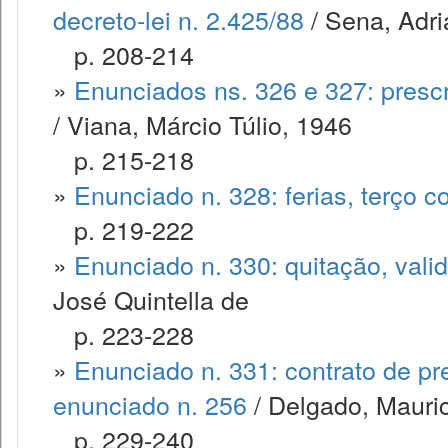
decreto-lei n. 2.425/88
/ Sena, Adri
p. 208-214
»
Enunciados ns. 326 e 327: pres
/ Viana, Márcio Túlio, 1946
p. 215-218
»
Enunciado n. 328: ferias, terço co
p. 219-222
»
Enunciado n. 330: quitação, vali
José Quintella de
p. 223-228
»
Enunciado n. 331: contrato de pre
enunciado n. 256
/ Delgado, Mauri
p. 229-240