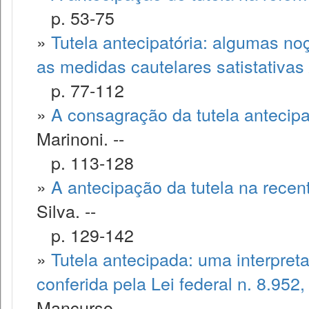
p. 53-75
»
Tutela antecipatória: algumas no
as medidas cautelares satistativas
p. 77-112
»
A consagração da tutela antecip
Marinoni. --
p. 113-128
»
A antecipação da tutela na recen
Silva. --
p. 129-142
»
Tutela antecipada: uma interpret
conferida pela Lei federal n. 8.952
Mancurso. --