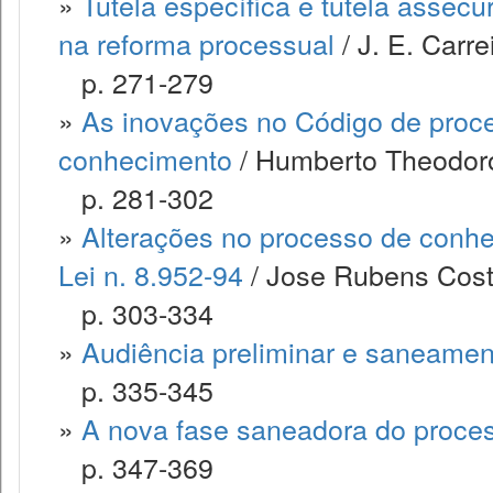
»
Tutela específica e tutela assecu
na reforma processual
/ J. E. Carre
p. 271-279
»
As inovações no Código de proce
conhecimento
/ Humberto Theodoro 
p. 281-302
»
Alterações no processo de conhe
Lei n. 8.952-94
/ Jose Rubens Costa
p. 303-334
»
Audiência preliminar e saneamen
p. 335-345
»
A nova fase saneadora do processo
p. 347-369