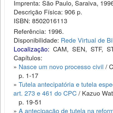
Imprenta: São Paulo, Saraiva, 1996
Descrição Física: 906 p.
ISBN: 8502016113
Referência: 1996.
Disponibilidade:
Rede Virtual de Bi
Localização:
CAM
,
SEN
,
STF
,
S
Capítulos:
»
Nasce um novo processo civil
/ C
p. 1-17
»
Tutela antecipatória e tutela esp
art. 273 e 461 do CPC
/ Kazuo Wat
p. 19-51
»
A antecipação de tutela na refor