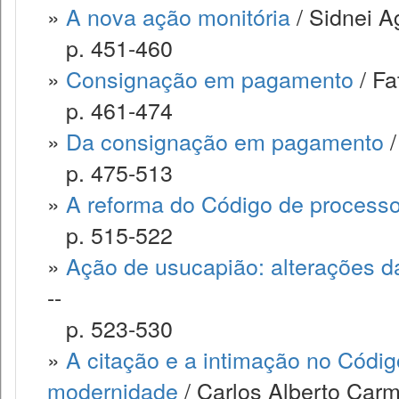
»
A nova ação monitória
/ Sidnei Ag
p. 451-460
»
Consignação em pagamento
/ Fa
p. 461-474
»
Da consignação em pagamento
/
p. 475-513
»
A reforma do Código de processo 
p. 515-522
»
Ação de usucapião: alterações da
--
p. 523-530
»
A citação e a intimação no Códig
modernidade
/ Carlos Alberto Carm