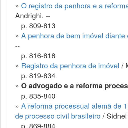
»
O registro da penhora e a reform
Andrighi. --
p. 809-813
»
A penhora de bem imóvel diante 
--
p. 816-818
»
Registro da penhora de imóvel
/ 
p. 819-834
»
O advogado e a reforma proces
p. 835-840
»
A reforma processual alemã de 1
de processo civil brasileiro
/ Sidnei
p. 869-884