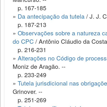
p. 167-185
»
Da antecipação da tutela
/ J. J. 
p. 187-213
»
Observações sobre a natureza caut
do CPC
/ Antônio Cláudio da Cost
p. 216-231
»
Alterações no Código de processo 
Moniz de Aragão. --
p. 233-249
»
Tutela jurisdicional nas obrigaçõ
Grinover. --
p. 251-269