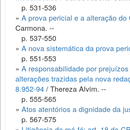
p. 531-536
»
A prova pericial e a alteração do
Carmona. --
p. 537-550
»
A nova sistemática da prova peric
p. 551-553
»
A responsabilidade por prejuízo
alterações trazidas pela nova reda
8.952-94
/ Thereza Alvim. --
p. 555-565
»
Atos atentórios a dignidade da ju
p. 567-575
»
Litigância de má-fé: art. 18 do 