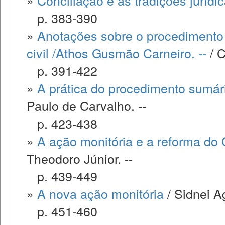
»
Conciliação e as tradições jurídi
p. 383-390
»
Anotações sobre o procedimento
civil /Athos Gusmão Carneiro. --
/ C
p. 391-422
»
A prática do procedimento sumár
Paulo de Carvalho. --
p. 423-438
»
A ação monitória e a reforma do 
Theodoro Júnior. --
p. 439-449
»
A nova ação monitória
/ Sidnei Ag
p. 451-460