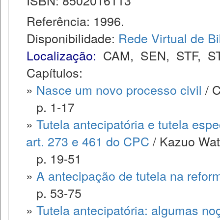
ISBN: 8502016113
Referência: 1996.
Disponibilidade:
Rede Virtual de Bi
Localização:
CAM
,
SEN
,
STF
,
S
Capítulos:
»
Nasce um novo processo civil
/ C
p. 1-17
»
Tutela antecipatória e tutela esp
art. 273 e 461 do CPC
/ Kazuo Wat
p. 19-51
»
A antecipação de tutela na refor
p. 53-75
»
Tutela antecipatória: algumas no