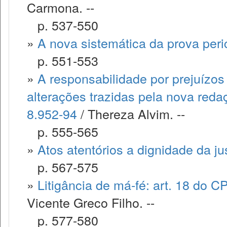
Carmona. --
p. 537-550
»
A nova sistemática da prova peric
p. 551-553
»
A responsabilidade por prejuízo
alterações trazidas pela nova reda
8.952-94
/ Thereza Alvim. --
p. 555-565
»
Atos atentórios a dignidade da ju
p. 567-575
»
Litigância de má-fé: art. 18 do 
Vicente Greco Filho. --
p. 577-580