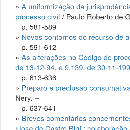
»
A uniformização da jurisprudênci
processo civil
/ Paulo Roberto de G
p. 581-589
»
Novos contornos do recurso de 
p. 591-612
»
As alterações no Código de proces
de 13-12-94, e 9.139, de 30-11-19
p. 613-636
»
Preparo e preclusão consumativ
Nery. --
p. 637-641
»
Breves comentários concernentes
/Jose de Castro Bigi ; colaboração 