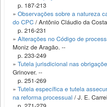
p. 187-213
»
Observações sobre a natureza caut
do CPC
/ Antônio Cláudio da Cost
p. 216-231
»
Alterações no Código de processo 
Moniz de Aragão. --
p. 233-249
»
Tutela jurisdicional nas obrigaçõ
Grinover. --
p. 251-269
»
Tutela específica e tutela assecu
na reforma processual
/ J. E. Carre
p. 271-279