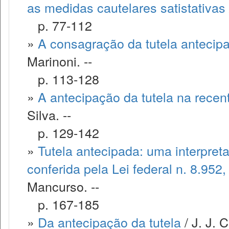
as medidas cautelares satistativas
p. 77-112
»
A consagração da tutela antecip
Marinoni. --
p. 113-128
»
A antecipação da tutela na recen
Silva. --
p. 129-142
»
Tutela antecipada: uma interpret
conferida pela Lei federal n. 8.952
Mancurso. --
p. 167-185
»
Da antecipação da tutela
/ J. J. 